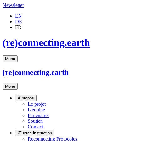
Newsletter
EN
DE
FR
(re)connecting.earth
Menu
(re)connecting
.earth
Menu
À propos
Le projet
L'équipe
Partenaires
Soutien
Contact
Œuvres-instruction
Reconnecting Protocoles