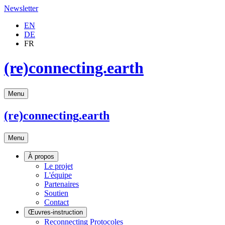
Newsletter
EN
DE
FR
(re)connecting.earth
Menu
(re)connecting
.earth
Menu
À propos
Le projet
L'équipe
Partenaires
Soutien
Contact
Œuvres-instruction
Reconnecting Protocoles