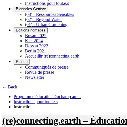
Instructions pour tout.e.s
Biennales Genève
(03) - Ressources Sensibles
(02) - Beyond Water
(01) - Urban Gardening
Éditions nomades
Busan 2025
Kiel 2024
Dessau 2022
Berlin 2021
Accueillir (re)connecting.earth
Presse
Communiqués de presse
Revue de presse
Newsletter
← Back
Programme éducatif - Duchamp au ...
Instructions pour tout.e.s
Instruction
(re)connecting.earth – Éducatio