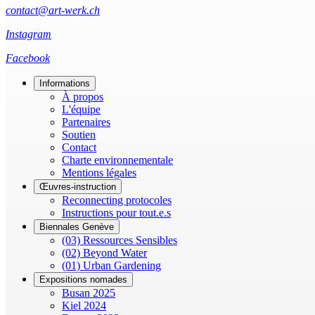
contact@art-werk.ch
Instagram
Facebook
Informations
À propos
L'équipe
Partenaires
Soutien
Contact
Charte environnementale
Mentions légales
Œuvres-instruction
Reconnecting protocoles
Instructions pour tout.e.s
Biennales Genève
(03) Ressources Sensibles
(02) Beyond Water
(01) Urban Gardening
Expositions nomades
Busan 2025
Kiel 2024