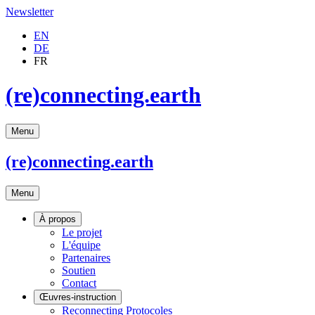
Newsletter
EN
DE
FR
(re)connecting.earth
Menu
(re)connecting
.earth
Menu
À propos
Le projet
L'équipe
Partenaires
Soutien
Contact
Œuvres-instruction
Reconnecting Protocoles