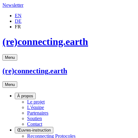
Newsletter
EN
DE
FR
(re)connecting.earth
Menu
(re)connecting
.earth
Menu
À propos
Le projet
L'équipe
Partenaires
Soutien
Contact
Œuvres-instruction
Reconnecting Protocoles